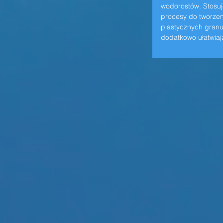
wodorostów. Stosuj
procesy do tworzen
plastycznych granul
dodatkowo ułatwiają