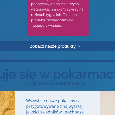
począwszy od najmniejszych
węgorzykach a skończywszy na
rekinach tygrysich. Te same
produkty dostarczamy do
Twojego akwarium.
Zobacz nasze produkty
uje się w pokarmach
Liczy się to co masz w środku
Wszystkie nasze pokarmy są
przygotowywane z najwyższej
jakości składników i pochodzą