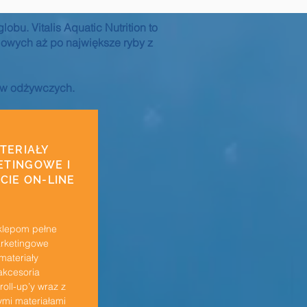
bu. Vitalis Aquatic Nutrition to
owych aż po największe ryby z
ów odżywczych.
TERIAŁY
ETINGOWE I
CIE ON-LINE
klepom pełne
rketingowe
materiały
akcesoria
oll-up’y wraz z
ymi materiałami