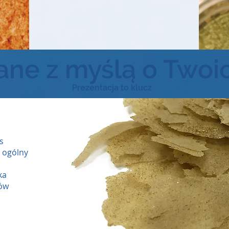
ne z myślą o Twoi
Prezentacja to klucz
s
m ogólny
ka
ków