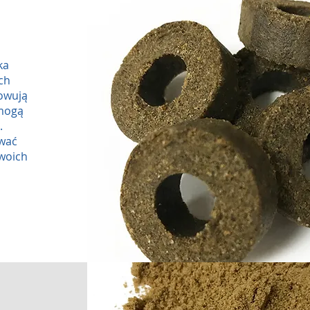
ka
ch
howują
 mogą
.
wać
woich