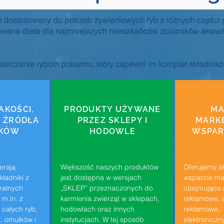
dostosowany do potrzeb żywieniowych ryb z różnych części glo
wana dieta dla najmniejszych mieszkańców zbiorników akwari
arczenie rybom pokarmu, który zapewni im komplet składnik
AKOŚCI,
PRODUKTY UŻYWANE
MA
 ŹRÓDŁA
PRZEZ SKLEPY I
MARK
IKÓW
HODOWLE
WSPAR
erają
Większość naszych produktów
Oferujemy s
kładniki z
jest dostępna w wersjach
wsparcie ma
ralnych
„SKLEP” przeznaczonych do
obejmujące 
 m.in. z
karmienia zwierząt w sklepach,
reklamowe, 
 całych ryb,
hodowlach oraz innych
reklamowe, r
, omułków i
instytucjach. W tej sposób
elektroniczn