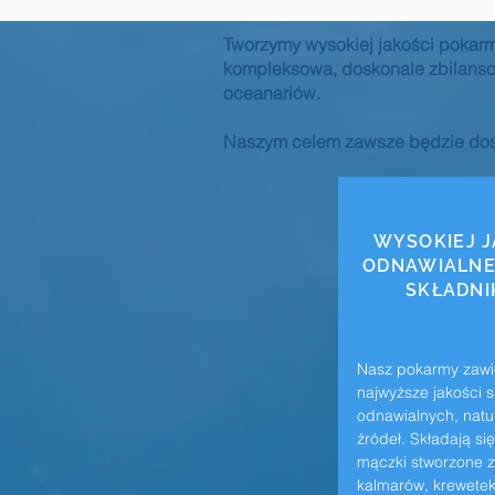
Tworzymy wysokiej jakości pokarm 
kompleksowa, doskonale zbilanso
oceanariów.
Naszym celem zawsze będzie dost
WYSOKIEJ J
ODNAWIALNE
SKŁADN
Nasz pokarmy zawi
najwyższe jakości s
odnawialnych, natu
źródeł. Składają się
mączki stworzone z
kalmarów, krewetek