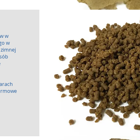
ów w
go w
 zimnej
osób
e
arach
karmowe