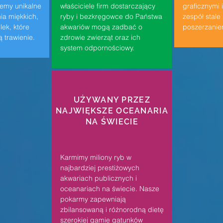
emy unikalne
właściciele firm dostarczający
graficznymi 
ia miękkich,
ryby i bezkręgowce do Państwa
zespół stale
ek, które
akwariów mogą zadbać o
poszerzaniem
 trawienie.
zdrowie zwierząt oraz ich
system odpornościowy.
UŻYWANY PRZEZ
NAJWIĘKSZE OCEANARIA
NA ŚWIECIE
Karmimy miliony ryb w
najbardziej prestiżowych
akwariach publicznych i
oceanariach na świecie. Nasze
pokarmy zapewniają
zbilansowaną i różnorodną dietę
szerokiej gamie gatunków