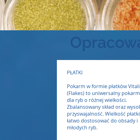
Opracowa
PŁATKI
Pokarm w formie płatków Vitali
(Flakes) to uniwersalny pokar
dla ryb o różnej wielkości.
Zbalansowany skład oraz wyso
przyswajalność. Wielkość płat
łatwo dostosować do obsady i
młodych ryb.