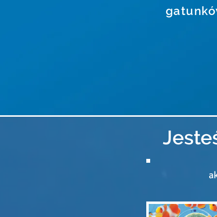
gatunkó
Jesteś
a