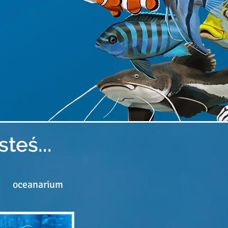
teś...
oceanarium