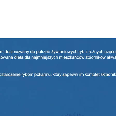
m dostosowany do potrzeb żywieniowych ryb z różnych części gl
owana dieta dla najmniejszych mieszkańców zbiorników akwar
starczenie rybom pokarmu, który zapewni im komplet składn