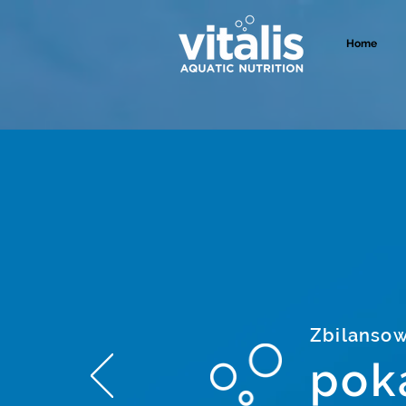
Home
Zbilanso
pok