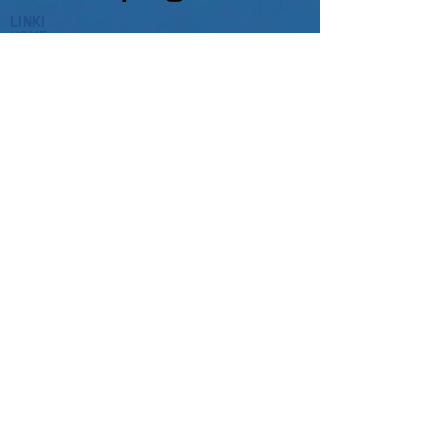
LINKI
HOME
PLIKI
DLACZEGO
AKTUALNOŚCI
VITALIS?
KONTAKT
PRODUKTY
REGULAMIN
WSKAZÓWKI
POLITYKA
KARMIENIA
PRYWATNOŚCI
GDZIE KUPIĆ?
O NAS
is a brand of
World Feeds Limited
3b Coulman Street Industrial Estate
Thorne
DN8 5JS
United Kingdom
+44 (0) 1405 815 605