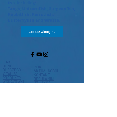
fish, including:
Tangs, Unicornfish, Surgeonfish,
Rabbitfish, Parrotfish,
Butterflyfish
and
Wrasse.
Zobacz więcej
LINKI
HOME
PLIKI
DLACZEGO
AKTUALNOŚCI
VITALIS?
KONTAKT
PRODUKTY
REGULAMIN
WSKAZÓWKI
POLITYKA
KARMIENIA
PRYWATNOŚCI
GDZIE KUPIĆ?
O NAS