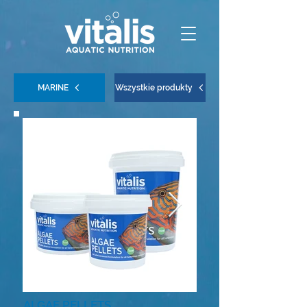
MARINE
Wszystkie produkty
ALGAE PELLETS