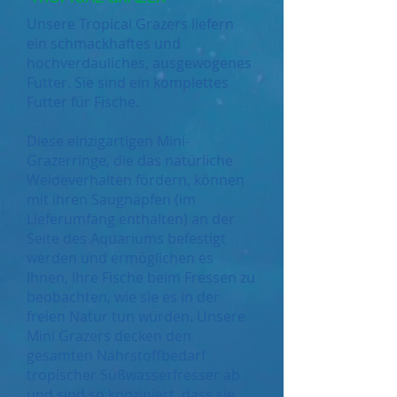
Unsere Tropical Grazers liefern
ein schmackhaftes und
hochverdauliches, ausgewogenes
Futter. Sie sind ein komplettes
Futter für Fische.
Diese einzigartigen Mini-
Grazerringe, die das natürliche
Weideverhalten fördern, können
mit ihren Saugnäpfen (im
Lieferumfang enthalten) an der
Seite des Aquariums befestigt
werden und ermöglichen es
Ihnen, Ihre Fische beim Fressen zu
beobachten, wie sie es in der
freien Natur tun würden. Unsere
Mini Grazers decken den
gesamten Nährstoffbedarf
tropischer Süßwasserfresser ab
und sind so konzipiert, dass sie