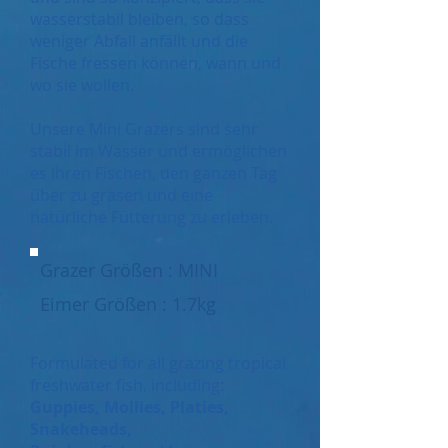
wasserstabil bleiben, so dass
weniger Abfall anfällt und die
Fische fressen können, wann und
wo sie wollen.
Unsere Mini Grazers sind sehr
stabil im Wasser und ermöglichen
es Ihren Fischen, den ganzen Tag
über zu grasen und eine
natürliche Fütterung zu erleben.
Grazer Größen : MINI
Eimer Größen : 1.7kg
Formulated for all grazing tropical
freshwater fish, including:
Guppies, Mollies, Platies,
Snakeheads,