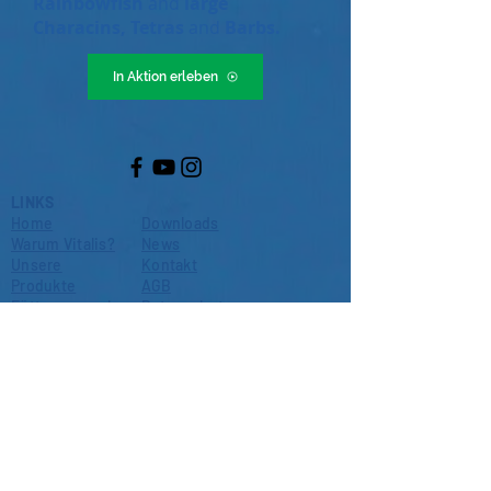
Rainbowfish
and
large
Characins, Tetras
and
Barbs.
In Aktion erleben
LINKS
Home
Downloads
Warum Vitalis?
News
Unsere
Kontakt
Produkte
AGB
Fütterungsanle
Datenschutz
itung
Händler finden
Über uns