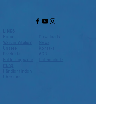
LINKS
Home
Downloads
Warum Vitalis?
News
Unsere
Kontakt
Produkte
AGB
Fütterungsanle
Datenschutz
itung
Händler finden
Über uns
is a brand of
World Feeds Limited
3b Coulman Street Industrial Estate