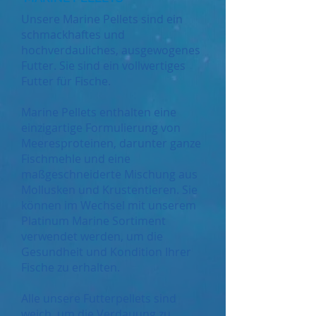
Unsere Marine Pellets sind ein
schmackhaftes und
hochverdauliches, ausgewogenes
Futter. Sie sind ein vollwertiges
Futter für Fische.
Marine Pellets enthalten eine
einzigartige Formulierung von
Meeresproteinen, darunter ganze
Fischmehle und eine
maßgeschneiderte Mischung aus
Mollusken und Krustentieren. Sie
können im Wechsel mit unserem
Platinum Marine Sortiment
verwendet werden, um die
Gesundheit und Kondition Ihrer
Fische zu erhalten.
Alle unsere Futterpellets sind
weich, um die Verdauung zu