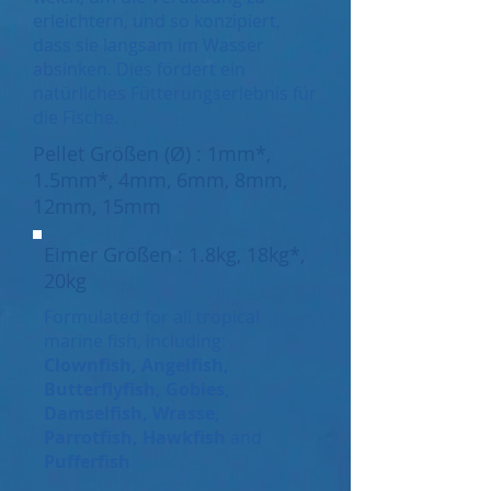
erleichtern, und so konzipiert,
dass sie langsam im Wasser
absinken. Dies fördert ein
natürliches Fütterungserlebnis für
die Fische.
Pellet Größen (Ø) : 1mm*,
1.5mm*, 4mm, 6mm, 8mm,
12mm, 15mm
Eimer Größen : 1.8kg, 18kg*,
20kg
Formulated for all tropical
marine fish, including:
Clownfish, Angelfish,
Butterflyfish, Gobies,
Damselfish, Wrasse,
Parrotfish, Hawkfish
and
Pufferfish