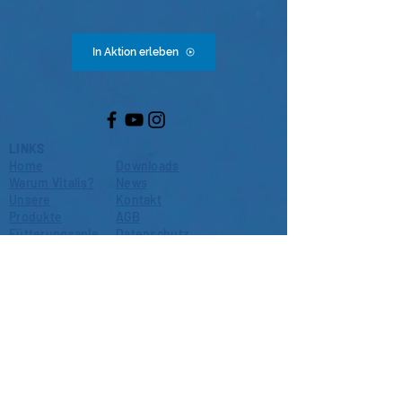
In Aktion erleben
LINKS
Home
Downloads
Warum Vitalis?
News
Unsere
Kontakt
Produkte
AGB
Fütterungsanle
Datenschutz
itung
Händler finden
Über uns
is a brand of