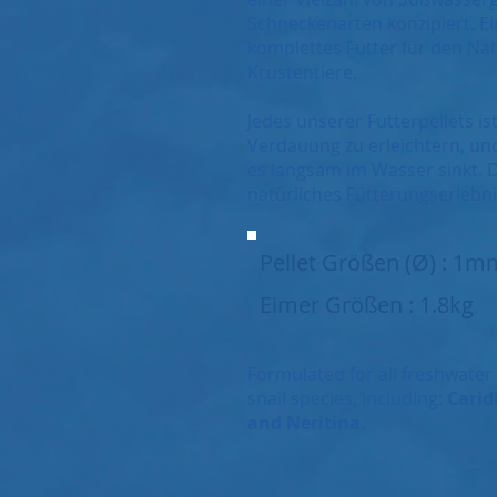
Schneckenarten konzipiert. Ein
komplettes Futter für den Näh
Krustentiere.
Jedes unserer Futterpellets is
Verdauung zu erleichtern, und
es langsam im Wasser sinkt. D
natürliches Fütterungserlebnis
Pellet Größen (Ø) : 1m
Eimer Größen : 1.8kg
Formulated for all freshwate
snail species, including:
Carid
and Neritina.