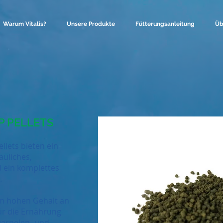
Warum Vitalis?
Unsere Produkte
Fütterungsanleitung
Üb
P PELLETS
lets bieten ein
uliches,
d ein komplettes
.
em hohen Gehalt an
ür die Ernährung
garnelen- und