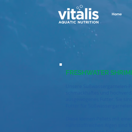
Home
FRESHWATER SHRIM
Unsere Süßwassergarnelen-Pel
schmackhaftes und hochverda
ausgewogenes Futter. Sie sin
Futter für Süßwassergarnelen
Diese kleinen Pellets mit ein
nährstoffreichen Algen sind f
einer Vielzahl von Süßwasser