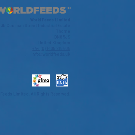
World Feeds Limited
3b Coulman Street Industrial Estate
Thorne
DN8 5JS
United Kingdom
+44 (0) 1405 815 605
info@worldfeeds.uk
 Feeds Limited.
All Rights Reserved.