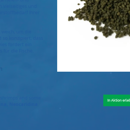
 vielseitiges und
rstoffbedarf Ihrer
t weich, um die
 so konzipiert, dass
ies fördert ein
 für die Fische.
m
r shrimps and some
In Aktion erl
ina, Neocaridina