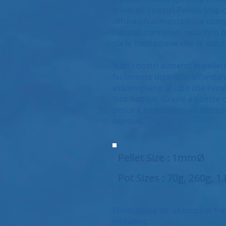
minerali. I nostri Pellets tropi
offrire un alimentazione comp
naturali contenuti nella loro
sia la colorazione che la salut
Tutti i nostri alimenti in pell
facilmente digeribili, affond
assomigliano al cibo che i vos
loro habitat. Grazie a queste c
pesce è incentivato ad alimen
istintivo.
Pellet Size : 1mmØ
Pot Sizes : 70g, 260g, 1
Formulated for all tropical fre
including: