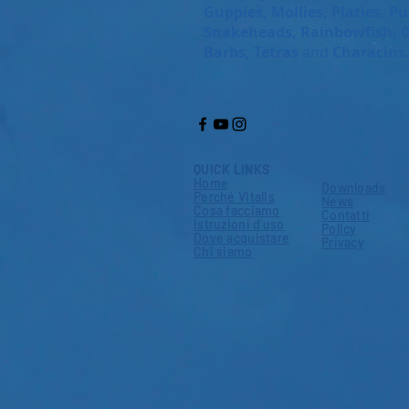
Guppies, Mollies, Platies, Pu
Snakeheads, Rainbowfish, G
Barbs, Tetras
and
Characins
QUICK LINKS
Home
Downloads
Perché Vitalis
News
Cosa facciamo
Contatti
Istruzioni d'uso
Policy
Dove acquistare
Privacy
Chi siamo