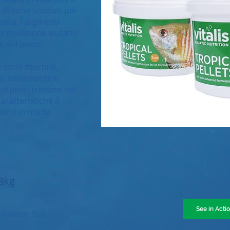
cali sono studiati per
leta. I pigmenti
 formulazione aiutano
e del pesce.
ets sono morbidi,
ano lentamente e
tri pesci trovano nel
aratteristiche il
tarsi in modo
.8kg
See in Acti
shwater fish,