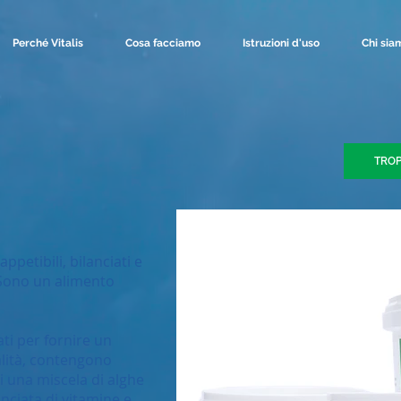
Perché Vitalis
Cosa facciamo
Istruzioni d'uso
Chi sia
TROP
appetibili, bilanciati e
Sono un alimento
ati per fornire un
ualità, contengono
ti una miscela di alghe
anciata di vitamine e