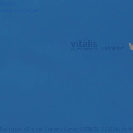
fferfish,
obies and larger
.
is a brand of
Registered in England. Company Number 09538052. © 2020 by World