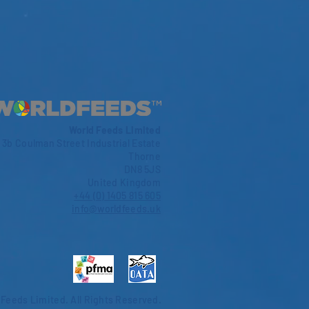
World Feeds Limited
3b Coulman Street Industrial Estate
Thorne
DN8 5JS
United Kingdom
+44 (0) 1405 815 605
info@worldfeeds.uk
 Feeds Limited.
All Rights Reserved.