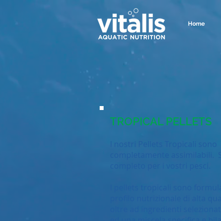
Home
TROPICAL PELLETS
I nostri Pellets Tropicali sono 
completamente assimilabili. 
completo per i vostri pesci.
I pellets tropicali sono formul
profilo nutrizionale di alta q
oltre ad ingredienti seleziona
ed una miscela specifica e bil