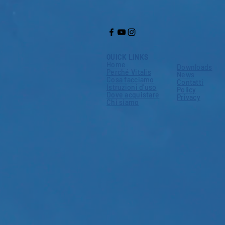
QUICK LINKS
Home
Downloads
Perché Vitalis
News
Cosa facciamo
Contatti
Istruzioni d'uso
Policy
Dove acquistare
Privacy
Chi siamo