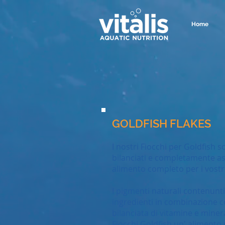
Home
GOLDFISH FLAKES
I nostri Fiocchi per Goldfish s
bilanciati e completamente as
alimento completo per i vostri
I pigmenti naturali contenunti 
ingredienti in combinazione 
bilanciata di vitamine e miner
Fiocchi Goldfish un' alimento 