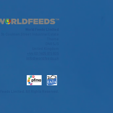
World Feeds Limited
3b Coulman Street Industrial Estate
Thorne
DN8 5JS
United Kingdom
+44 (0) 1405 815 605
info@worldfeeds.uk
 Feeds Limited.
All Rights Reserved.