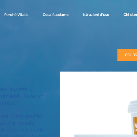
Perché Vitalis
Cosa facciamo
Istruzioni d'uso
Chi sia
COLD
ono appetibili,
similabili. Sono un
 pesci.
nei nostri specifici
con una miscela
ali rendono i nostri
nutriente che aiuta a