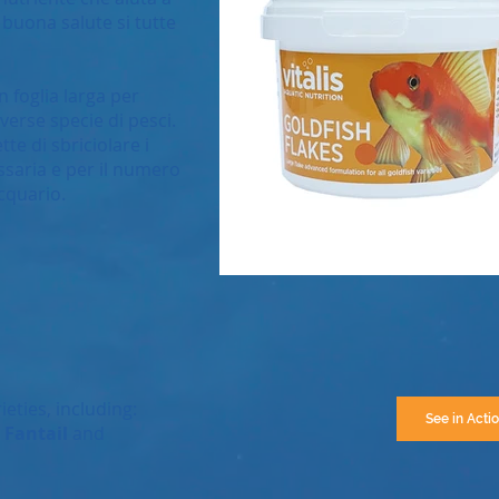
 buona salute si tutte
n foglia larga per
verse specie di pesci.
te di sbriciolare i
ssaria e per il numero
cquario.
ieties, including:
See in Acti
 Fantail
and