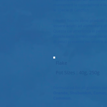
mantenere la colorazione e la
le specie di Goldfish
I nostri fiocchi sono prodotti i
essere adatti ad alimentare di
Questa caratteristica vi permet
fiocchi nella dimensione nece
di pesci presente nel vostro a
Flake
Pot Sizes : 40g, 250g
Formulated for all goldfish var
Oranda, Shubunkin, Comet,
Common.