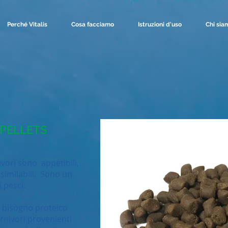
Perché Vitalis
Cosa facciamo
Istruzioni d'uso
Chi sia
 PELLETS
nivori sono appetibili,
similabili. Sono un
 pesci.
o bisogno proteico
carnivori provenienti