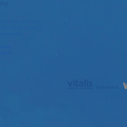
.8kg
s cichlid species of
tral / South America,
lonocara,
ogus,
hagus,
is a brand of