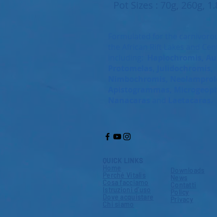
Pot Sizes : 70g, 260g, 1
Formulated for the carnivorou
the African Rift Lakes and Cen
including:
Haplochromis, Au
Protomelas, Julidochromis,
Nimbochromis,
Neolamprol
Apistogrammas, Microgeop
Nanacaras
and
Laetacaras.
QUICK LINKS
Home
Downloads
Perché Vitalis
News
Cosa facciamo
Contatti
Istruzioni d'uso
Policy
Dove acquistare
Privacy
Chi siamo