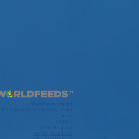
World Feeds Limited
3b Coulman Street Industrial Estate
Thorne
DN8 5JS
United Kingdom
+44 (0) 1405 815 605