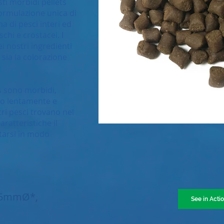
ti morbidi pellets
ormulazione unica di
a di pesci interi ed
chi e crostacei. I
i nostri ingredienti
 sia la colorazione
ets sono morbidi,
ano lentamente e
tri pesci trovano nel
aratteristiche il
tarsi in modo
1.5mmØ*,
See in Acti