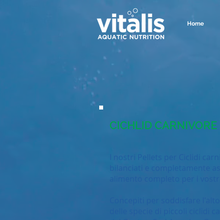
Home
CICHLID CARNIVORE
I nostri Pellets per Ciclidi car
bilanciati e completamente as
alimento completo per i vostri
Concepiti per soddisfare l'alt
delle specie di piccoli ciclidi 