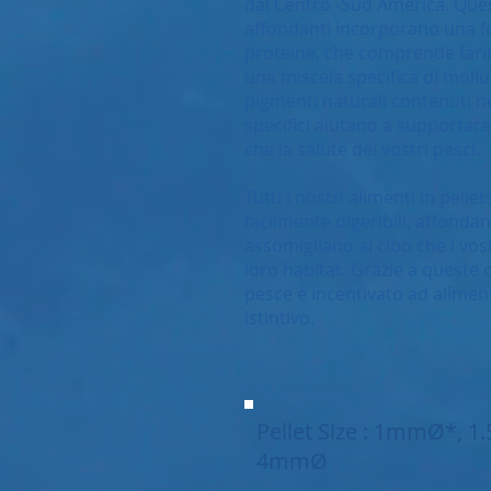
dal Centro -Sud America. Ques
affondanti incorporano una f
proteine, che comprende farin
una miscela specifica di mollus
pigmenti naturali contenuti ne
specifici aiutano a supportare
che la salute dei vostri pesci.
Tutti i nostri alimenti in pell
facilmente digeribili, affond
assomigliano al cibo che i vos
loro habitat. Grazie a queste c
pesce è incentivato ad alimen
istintivo.
Pellet Size : 1mmØ*, 
4mmØ