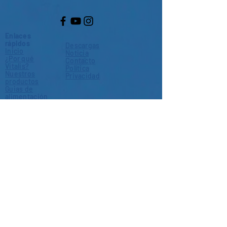
Enlaces
rápidos
Descargas
Inicio
Noticia
¿Por qué
Contacto
Vitalis?
Política
Nuestros
Privacidad
productos
Guias de
alimentación
Donde comprar
Quienes somos
is a brand of
World Feeds Limited
3b Coulman Street Industrial Estate
Thorne