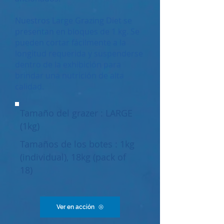
Nuestros Large Grazing Diet se
presentan en bloques de 1 kg. Se
pueden cortar fácilmente a la
longitud requerida y suspenderse
dentro de la exhibición para
brindar una nutrición de alta
calidad.
Tamaño del grazer : LARGE
(1kg)
Tamaños de los botes : 1kg
(individual), 18kg (pack of
18)
Ver en acción