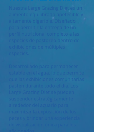
Nuestra Large Grazing Diet es un
alimento equilibrado apetecible y
altamente digerible. Diseñado
para permitir la entrega de un
perfil nutricional completo a las
especies de pastoreo dentro de
exhibiciones de múltiples
especies.
Desarrollado para permanecer
estable en el agua, lo que permite
que las exhibiciones comunitarias
pasten durante todo el día. Los
Large Grazing Diet se pueden
suspender estratégicamente
alrededor del acuario para
maximizar la exposición de los
peces y brindar una experiencia
de visualización única para los
aficionados.