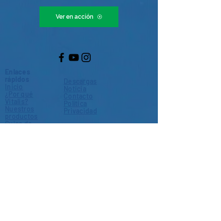
Ver en acción
Enlaces
rápidos
Descargas
Inicio
Noticia
¿Por qué
Contacto
Vitalis?
Política
Nuestros
Privacidad
productos
Guias de
alimentación
Donde comprar
Quienes somos
is a brand of