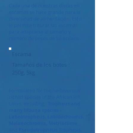
Cada una de nuestras dietas en
escamas se hace grande para la
diversidad de alimentación. Esto
le permite triturar las escamas
para adaptarse al tamaño y
número de peces de su acuario.
Escama
Tamaños de los botes :
250g, 5kg
Formulated for the herbivorous
cichlid species of the African Rift
Lakes, including:
Tropheus and
many Mbuna species -
Labeotropheus, Labidochromis,
Melanochromis, Metriaclima
and
Pseudotropheus Tropheus.