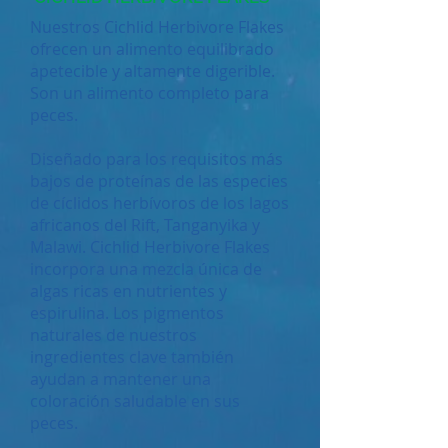
Nuestros Cichlid Herbivore Flakes
ofrecen un alimento equilibrado
apetecible y altamente digerible.
Son un alimento completo para
peces.
Diseñado para los requisitos más
bajos de proteínas de las especies
de cíclidos herbívoros de los lagos
africanos del Rift, Tanganyika y
Malawi. Cichlid Herbivore Flakes
incorpora una mezcla única de
algas ricas en nutrientes y
espirulina. Los pigmentos
naturales de nuestros
ingredientes clave también
ayudan a mantener una
coloración saludable en sus
peces.